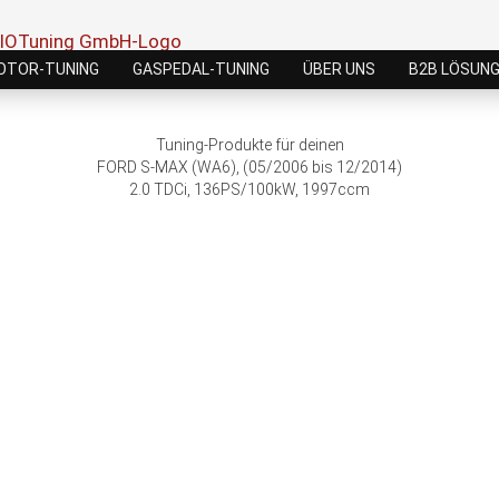
OTOR-TUNING
GASPEDAL-TUNING
ÜBER UNS
B2B LÖSUN
Tuning-Produkte für deinen
FORD S-MAX (WA6), (05/2006 bis 12/2014)
2.0 TDCi, 136PS/100kW, 1997ccm