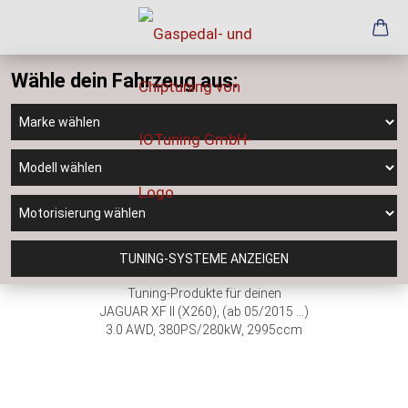
Wähle dein Fahrzeug aus:
TUNING-SYSTEME ANZEIGEN
Tuning-Produkte für deinen
JAGUAR XF II (X260), (ab 05/2015 ...)
3.0 AWD, 380PS/280kW, 2995ccm