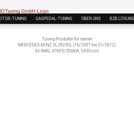
OTOR-TUNING
GASPEDAL-TUNING
ÜBER UNS
B2B LÖSUN
Tuning-Produkte für deinen
MERCEDES-BENZ SL (R230), (10/2001 bis 01/2012)
55 AMG, 476PS/350kW, 5439ccm