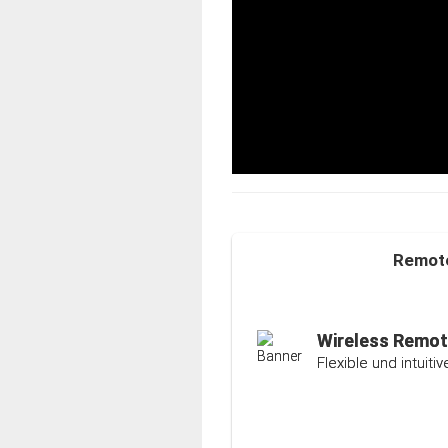
Remote
Auto-Ranging-F
Intelligente und ind
Wireless Remot
Flexible und intuit