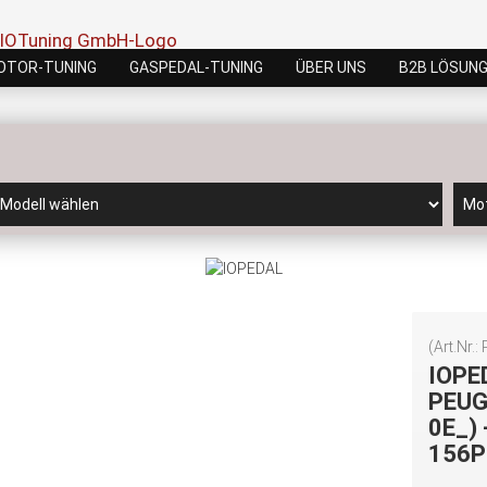
OTOR-TUNING
GASPEDAL-TUNING
ÜBER UNS
B2B LÖSUN
(Art.Nr.:
IOPE
PEUG
0E_) 
156P