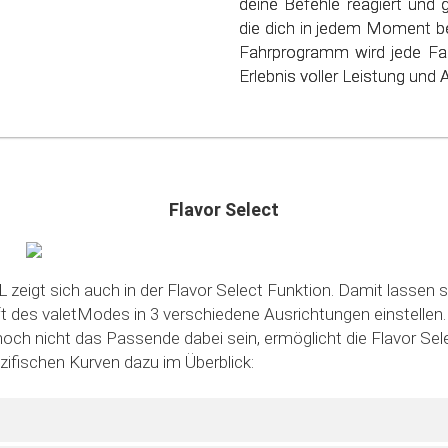
deine Befehle reagiert und 
nur deinen Geldbeutel, s
die dich in jedem Moment be
schonen. Steig ein in die
Fahrprogramm wird jede Fa
sparsamen Fahrens!
Erlebnis voller Leistung und Ag
Flavor Select
 zeigt sich auch in der Flavor Select Funktion. Damit lassen s
des valetModes in 3 verschiedene Ausrichtungen einstellen. S
noch nicht das Passende dabei sein, ermöglicht die Flavor Sele
ezifischen Kurven dazu im Überblick: