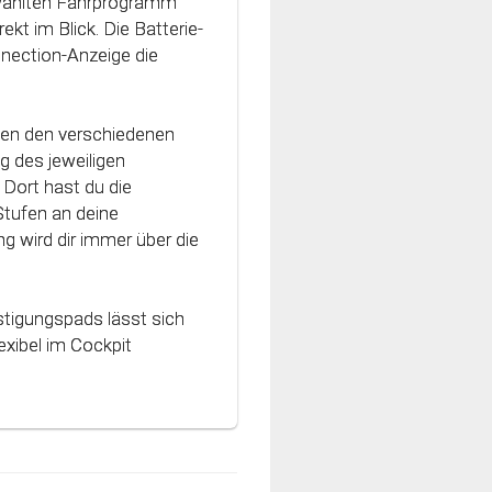
ewählten Fahrprogramm
h an die Charakteristik
ekt im Blick. Die Batterie-
vativen Technologie
nnection-Anzeige die
nt und können optimal
hen den verschiedenen
g des jeweiligen
Dort hast du die
Stufen an deine
g wird dir immer über die
stigungspads lässt sich
xibel im Cockpit