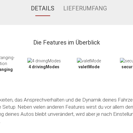
DETAILS
LIEFERUMFANG
Die Features im Überblick
4 drivingModes
valetMode
secu
anging
hkeiten, das Ansprechverhalten und die Dynamik deines Fahrze
le Setup. Neben vielen anderen Features wirst du vor allem de
ng deines Autos bleibt unverändert, wird aber je nach Einstell
.