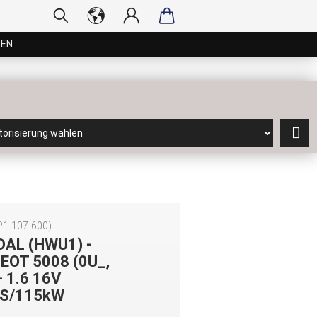
GEN
P1-107-600
)
DAL (HWU1) -
EOT 5008 (0U_,
- 1.6 16V
S/115kW