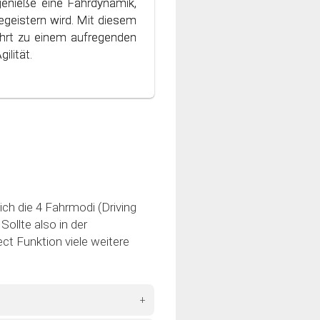
genieße eine Fahrdynamik,
ondern auch die Umwelt
geistern wird. Mit diesem
 Welt des bewussten und
hrt zu einem aufregenden
ilität.
ich die 4 Fahrmodi (Driving
ollte also in der
ct Funktion viele weitere
+