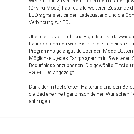
Wesentliche zu verlieren. Neben dem aktuell g
einzelnen Fahrmodi (Fahrprogramme) automatisc
(Driving Mode) hast du alle weiteren Zustände dir
des Gaspedals angepasst. Mit Hilfe dieser inno
LED signalisiert dir den Ladezustand und die Co
werden alle Potenziale deines Fahrzeuges erkan
Verbindung zur ECU.
genutzt werden.
Über die Tasten Left und Right kannst du zwisc
Fahrprogrammen wechseln. In die Feineinstellun
Programms gelangst du über den Mode-Button. 
Möglichkeit, jedes Fahrprogramm in 5 weiteren 
Bedürfnisse anzupassen. Die gewählte Einstellun
RGB-LEDs angezeigt.
Dank der mitgelieferten Halterung und den Befe
die Bedieneinheit ganz nach deinen Wünschen fle
anbringen.