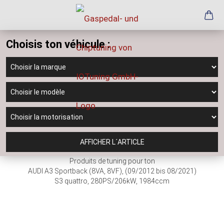
Choisis ton véhicule :
AFFICHER L´ARTICLE
Produits de tuning pour ton
AUDI A3 Sportback (8VA, 8VF), (09/2012 bis 08/2021)
S3 quattro, 280PS/206kW, 1984ccm