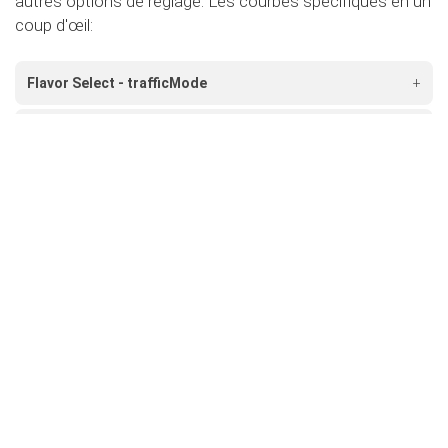
autres options de réglage. Les courbes spécifiques en un
coup d'œil:
Flavor Select - trafficMode
+
Flavor Select - ecoMode
+
Flavor Select - sportMode
+
Flavor Select - xtremeMode
+
Flavour Select - valetMode
+
secureMode
Rendez votre voiture encore plus sûre et désactivez
la pédale d'accélérateur.