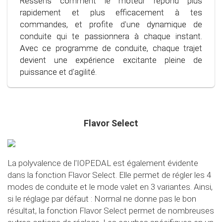
Ressens comment le moteur répond plus
d'une conduite plus calme et contrôlée, quelle que
notre programme spécialement développé, tu
rapidement et plus efficacement à tes
soit la situation.
peux utiliser le carburant plus efficacement,
commandes, et profite d'une dynamique de
économisant ainsi non seulement ton portefeuille,
conduite qui te passionnera à chaque instant.
mais aussi l'environnement. Entre dans le monde
Avec ce programme de conduite, chaque trajet
de la conduite consciente et économique !
devient une expérience excitante pleine de
puissance et d'agilité.
Flavor Select
La polyvalence de l'IOPEDAL est également évidente
dans la fonction Flavor Select. Elle permet de régler les 4
modes de conduite et le mode valet en 3 variantes. Ainsi,
si le réglage par défaut : Normal ne donne pas le bon
résultat, la fonction Flavor Select permet de nombreuses