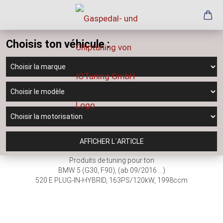
Choisis ton véhicule :
AFFICHER L´ARTICLE
Produits de tuning pour ton
BMW 5 (G30, F90), (ab 09/2016 ...)
520 E PLUG-IN-HYBRID, 163PS/120kW, 1998ccm