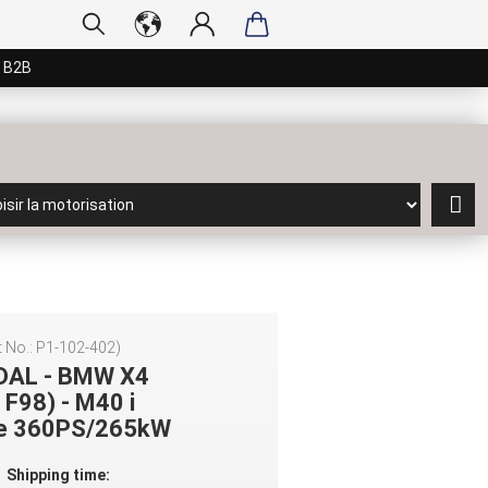
 B2B
 No.:
P1-102-402
)
DAL - BMW X4
 F98) - M40 i
ve 360PS/265kW
Shipping time: