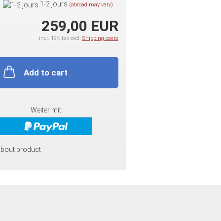
1-2 jours
(abroad may vary)
259,00 EUR
incl. 19% tax excl.
Shipping costs
Add to cart
Weiter mit
about product