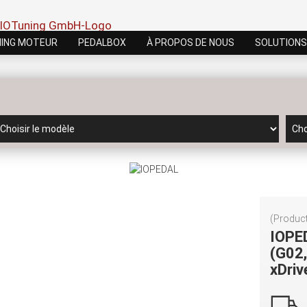
ING MOTEUR
PEDALBOX
À PROPOS DE NOUS
SOLUTIONS
(Product
IOPE
(G02,
xDri