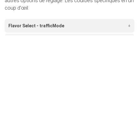
autres options de réglage. Les courbes spécifiques en un
coup d'œil:
Flavor Select - trafficMode
+
Flavor Select - ecoMode
+
Flavor Select - sportMode
+
Flavor Select - xtremeMode
+
Flavour Select - valetMode
+
secureMode
Rendez votre voiture encore plus sûre et désactivez
la pédale d'accélérateur.