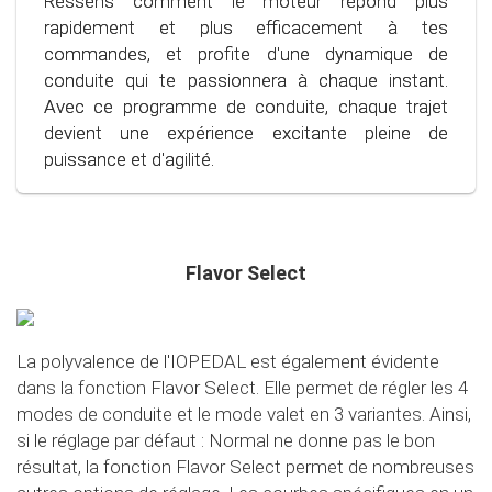
Ressens comment le moteur répond plus
d'une conduite plus calme et contrôlée, quelle que
notre programme spécialement développé, tu
rapidement et plus efficacement à tes
soit la situation.
peux utiliser le carburant plus efficacement,
commandes, et profite d'une dynamique de
économisant ainsi non seulement ton portefeuille,
conduite qui te passionnera à chaque instant.
mais aussi l'environnement. Entre dans le monde
Avec ce programme de conduite, chaque trajet
de la conduite consciente et économique !
devient une expérience excitante pleine de
puissance et d'agilité.
Flavor Select
La polyvalence de l'IOPEDAL est également évidente
dans la fonction Flavor Select. Elle permet de régler les 4
modes de conduite et le mode valet en 3 variantes. Ainsi,
si le réglage par défaut : Normal ne donne pas le bon
résultat, la fonction Flavor Select permet de nombreuses