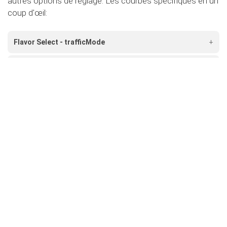
autres options de réglage. Les courbes spécifiques en un
coup d'œil:
Flavor Select - trafficMode
+
Flavor Select - ecoMode
+
Flavor Select - sportMode
+
Flavor Select - xtremeMode
+
Flavour Select - valetMode
+
secureMode
Rendez votre voiture encore plus sûre et désactivez
la pédale d'accélérateur.