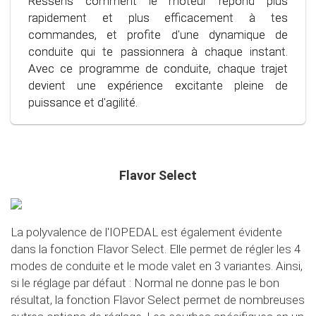
Ressens comment le moteur répond plus
d'une conduite plus calme et contrôlée, quelle que
notre programme spécialement développé, tu
rapidement et plus efficacement à tes
soit la situation.
peux utiliser le carburant plus efficacement,
commandes, et profite d'une dynamique de
économisant ainsi non seulement ton portefeuille,
conduite qui te passionnera à chaque instant.
mais aussi l'environnement. Entre dans le monde
Avec ce programme de conduite, chaque trajet
de la conduite consciente et économique !
devient une expérience excitante pleine de
puissance et d'agilité.
Flavor Select
La polyvalence de l'IOPEDAL est également évidente
dans la fonction Flavor Select. Elle permet de régler les 4
modes de conduite et le mode valet en 3 variantes. Ainsi,
si le réglage par défaut : Normal ne donne pas le bon
résultat, la fonction Flavor Select permet de nombreuses