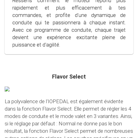
Ressens comment le moteur répond plus
d'une conduite plus calme et contrôlée, quelle que
notre programme spécialement développé, tu
rapidement et plus efficacement à tes
soit la situation.
peux utiliser le carburant plus efficacement,
commandes, et profite d'une dynamique de
économisant ainsi non seulement ton portefeuille,
conduite qui te passionnera à chaque instant.
mais aussi l'environnement. Entre dans le monde
Avec ce programme de conduite, chaque trajet
de la conduite consciente et économique !
devient une expérience excitante pleine de
puissance et d'agilité.
Flavor Select
La polyvalence de l'IOPEDAL est également évidente
dans la fonction Flavor Select. Elle permet de régler les 4
modes de conduite et le mode valet en 3 variantes. Ainsi,
si le réglage par défaut : Normal ne donne pas le bon
résultat, la fonction Flavor Select permet de nombreuses