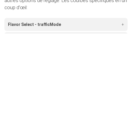
autres options de réglage. Les courbes spécifiques en un
coup d'œil:
Flavor Select - trafficMode
+
Flavor Select - ecoMode
+
Flavor Select - sportMode
+
Flavor Select - xtremeMode
+
Flavour Select - valetMode
+
secureMode
Rendez votre voiture encore plus sûre et désactivez
la pédale d'accélérateur.