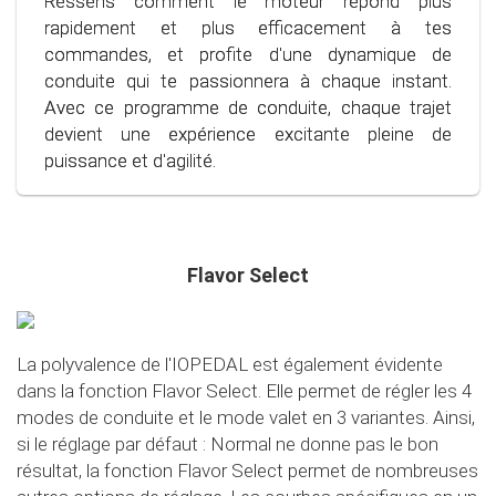
Ressens comment le moteur répond plus
d'une conduite plus calme et contrôlée, quelle que
notre programme spécialement développé, tu
rapidement et plus efficacement à tes
soit la situation.
peux utiliser le carburant plus efficacement,
commandes, et profite d'une dynamique de
économisant ainsi non seulement ton portefeuille,
conduite qui te passionnera à chaque instant.
mais aussi l'environnement. Entre dans le monde
Avec ce programme de conduite, chaque trajet
de la conduite consciente et économique !
devient une expérience excitante pleine de
puissance et d'agilité.
Flavor Select
La polyvalence de l'IOPEDAL est également évidente
dans la fonction Flavor Select. Elle permet de régler les 4
modes de conduite et le mode valet en 3 variantes. Ainsi,
si le réglage par défaut : Normal ne donne pas le bon
résultat, la fonction Flavor Select permet de nombreuses