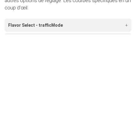
autres options de réglage. Les courbes spécifiques en un
coup d'œil:
Flavor Select - trafficMode
+
Flavor Select - ecoMode
+
Flavor Select - sportMode
+
Flavor Select - xtremeMode
+
Flavour Select - valetMode
+
secureMode
Rendez votre voiture encore plus sûre et désactivez
la pédale d'accélérateur.