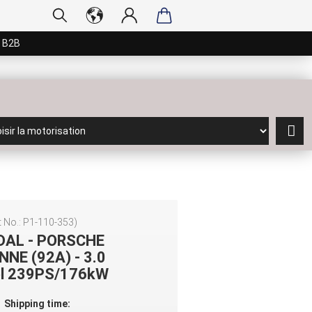
 B2B
 No.:
P1-110-353
)
DAL - PORSCHE
NNE (92A) - 3.0
el 239PS/176kW
Shipping time: