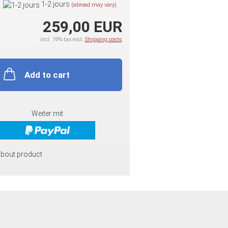
1-2 jours
(abroad may vary)
259,00 EUR
incl. 19% tax excl.
Shipping costs
Add to cart
Weiter mit
about product