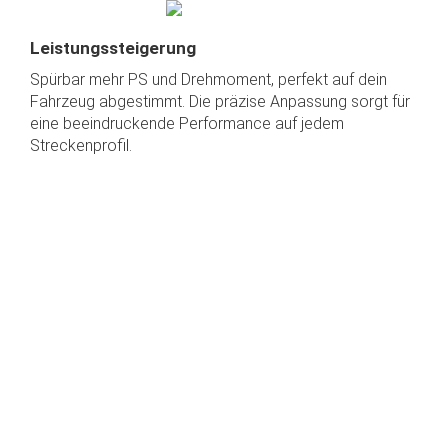
Leistungssteigerung
Spürbar mehr PS und Drehmoment, perfekt auf dein
Fahrzeug abgestimmt. Die präzise Anpassung sorgt für
eine beeindruckende Performance auf jedem
Streckenprofil.
Moderne Technologie
Unsere IOBOX besteht ist eine Neuentwickelte
Elektromnik - State of the Art - und ist ein durch das
Kraftfahrt-Bundesamt zertifiziertes Produkt. Mit ECE-
und CE-Zertifizierung garantieren wir höchste
Sicherheitsstandards und vollständige Konformität mit
europäischen Richtlinien.