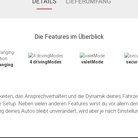
DETAILS
LIEFERUMFANG
Die Features im Überblick
4 drivingModes
valetMode
secu
anging
hkeiten, das Ansprechverhalten und die Dynamik deines Fahrze
le Setup. Neben vielen anderen Features wirst du vor allem de
ng deines Autos bleibt unverändert, wird aber je nach Einstell
.