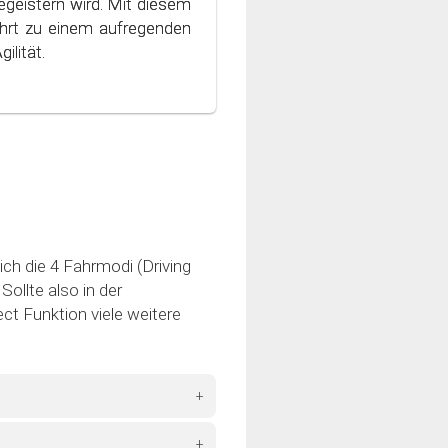
geistern wird. Mit diesem
 Welt des bewussten und
hrt zu einem aufregenden
ilität.
ich die 4 Fahrmodi (Driving
ollte also in der
ct Funktion viele weitere
+
+