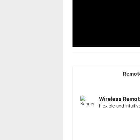
Remote
Auto-Ranging-F
Intelligente und ind
Wireless Remot
Flexible und intuit