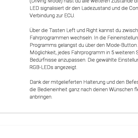
(Driving Mode) hast du alle weiteren Zustände dir
des Gaspedals angepasst. Mit Hilfe dieser inno
LED signalisiert dir den Ladezustand und die Co
werden alle Potenziale deines Fahrzeuges erkan
Verbindung zur ECU.
genutzt werden.
Über die Tasten Left und Right kannst du zwisc
Fahrprogrammen wechseln. In die Feineinstellun
Programms gelangst du über den Mode-Button. 
Möglichkeit, jedes Fahrprogramm in 5 weiteren 
Bedürfnisse anzupassen. Die gewählte Einstellun
RGB-LEDs angezeigt.
Dank der mitgelieferten Halterung und den Befe
die Bedieneinheit ganz nach deinen Wünschen fle
anbringen.