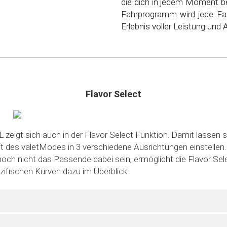
die dich in jedem Moment be
schonen. Steig ein in die
Fahrprogramm wird jede Fa
sparsamen Fahrens!
Erlebnis voller Leistung und Ag
Flavor Select
 zeigt sich auch in der Flavor Select Funktion. Damit lassen s
des valetModes in 3 verschiedene Ausrichtungen einstellen. S
noch nicht das Passende dabei sein, ermöglicht die Flavor Sele
ezifischen Kurven dazu im Überblick: