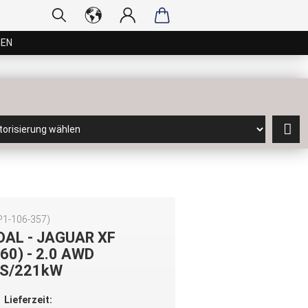
GEN
P1-106-357
)
DAL - JAGUAR XF
260) - 2.0 AWD
S/221kW
Lieferzeit: