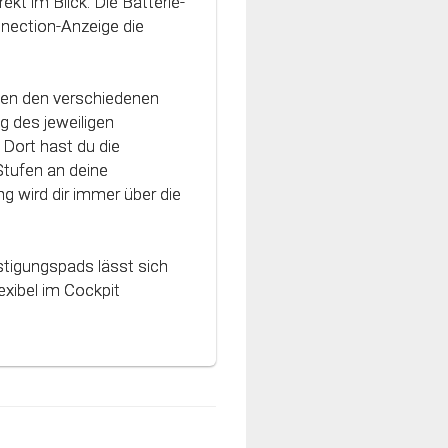
ekt im Blick. Die Batterie-
vativen Technologie
nnection-Anzeige die
nt und können optimal
hen den verschiedenen
g des jeweiligen
Dort hast du die
Stufen an deine
g wird dir immer über die
stigungspads lässt sich
xibel im Cockpit