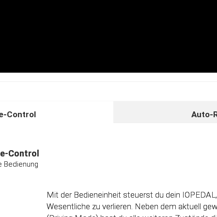
-Control
Auto-
unktion
ividuelle Kalibrierungsfunktion
e-Control
ive Bedienung
Das Steuergerät (ECU) verfügt über eine intelligen
Direkt nach dem Einbau des IOPEDAL werden al
Informationen des Gaspedals automatisch analy
Mit der Bedieneinheit steuerst du dein IOPEDAL,
optimierten individuellen Kennfeld verarbeitet. 
Wesentliche zu verlieren. Neben dem aktuell g
einzelnen Fahrmodi (Fahrprogramme) automatisc