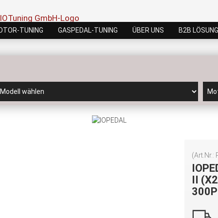
OTOR-TUNING
GASPEDAL-TUNING
ÜBER UNS
B2B LÖSUN
(Art.Nr.:
IOPE
II (X
300P